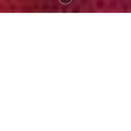
ホー
記
広瀬すず、二階堂ふみ、吉田羊が出演。ノーベル文学賞受賞作家カズ
ム
事
オ・イシグロの小説を映画化したヒューマンミステリー「遠い山なみ
の光」
f
X
LINE
広瀬すず、二階堂ふみ、吉田羊が出
演。ノーベル文学賞受賞作家カズ
オ・イシグロの小説を映画化した