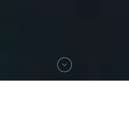
ホーム
ニュース
ニワトリが主人公。パールフィ・ジョルジ監督による奇想天
外な旅物語「雌鶏」