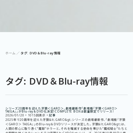
ホーム
タグ: DVD＆Blu-ray情報
タグ: DVD＆Blu-ray情報
シリーズ20周年を迎えた牙狼＜GARO＞、劇場最新作「劇場版『牙狼＜GARO＞
TAIGA』」がBlu-ray＆DVD化決定！COMPLETE BOXは数量限定でリリース！
2026/01/20
•
1015回表示
•
記事
2025年で20周年を迎えた牙狼&lt;GARO&gt;シリーズの劇場最新作、「劇場版『牙狼
＜GARO＞ TAIGA』」のBlu-ray＆DVDリリースが決定した。牙狼&lt;GARO&gt;は、
人間の邪心に取り憑く”魔獣”ホラーと、それを殲滅する使命を帯びた”魔戒騎士”たちと