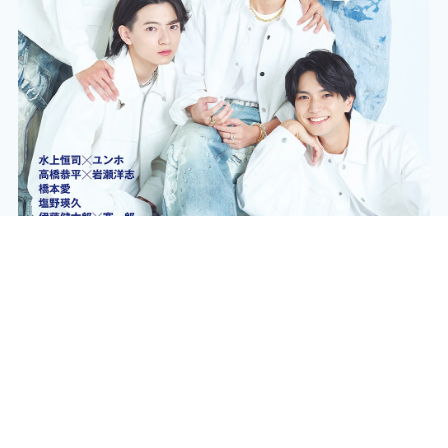
キネマ旬報NEXT Vol.70 映画「おそ松さん 人類クズ化計画
!!!!!?」（No.1986）