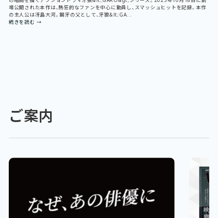
の暗闘を描くアクションドラマ牙狼&lt;GARO&gt;シリーズ。2025年10月18日に劇
場公開された本作は、熱狂的なファンを中心に動員し、スマッシュヒットを記録。本作
の主人公は冴島大河。鋼牙の父として、牙狼&lt;GA...
続きを読む →
ご案内