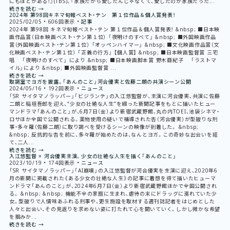
にもほどがある！』(TBS)、『家族だから愛したんじゃなくて、愛したのが家族だった...
続きを読む →
2024年 第98回キネマ旬報ベスト・テン 第１位作品＆個人賞発表！
2025/02/05
•
606回表示
•
記事
2024年 第98回 キネマ旬報ベスト・テン 第１位作品＆個人賞発表！ &nbsp; ■日本映
画作品賞（日本映画ベスト・テン第１位） 「夜明けのすべて」 &nbsp; ■外国映画作品
賞（外国映画ベスト・テン第１位） 「オッペンハイマー」 &nbsp; ■文化映画作品賞（文
化映画ベスト・テン第１位） 「正義の行方」 【個人賞】 &nbsp; ■日本映画監督賞 三宅
唱 「夜明けのすべて」 により &nbsp; ■日本映画脚本賞 野木亜紀子 「ラストマ
イル」により &nbsp; ■外国映画監督賞 ...
続きを読む →
取調室でヨガを披露。「あんのこと」河合優実と佐藤二朗の共演シーン公開
2024/05/16
•
192回表示
•
ニュース
「SR サイタマノラッパー」「ビジランテ」の入江悠監督が、主演に河合優実、共演に佐藤
二朗と稲垣吾郎を迎え、“少女の壮絶な人生”を綴った新聞記事をもとに描いたヒュー
マンドラマ「あんのこと」が、6月7日（金）より新宿武蔵野館、丸の内TOEI、池袋シネマ・
ロサほか全国で公開される。薬物使用の疑いで補導された杏（河合優実）が型破りな刑
事・多々羅（佐藤二朗）に取り調べを受けるシーンの映像が到着した。 &nbsp;
&nbsp; 反抗的な杏を前に、多々羅が始めたのは、なんとヨガ。この奇妙な出会いを経
て、二人...
続きを読む →
入江悠監督 × 河合優実主演。少女の壮絶な人生を描く「あんのこと」
2023/10/19
•
174回表示
•
ニュース
「SR サイタマノラッパー」「AI崩壊」の入江悠監督が河合優実を主演に迎え、2020年6
月の新聞に掲載された《ある少女の壮絶な人生》の記事に着想を得て描いたヒューマ
ンドラマ「あんのこと」が、2024年6月7日（金）より新宿武蔵野館ほかで全国公開され
る。 &nbsp; &nbsp; 機能不全の家庭に生まれ、虐待の末にドラッグに溺れていた少
女。型破りで人情味あふれる刑事や、更生施設を取材する週刊誌記者をはじめとした
人々と出会い、その見返りを求めない姿に打たれて心を開いていく。しかし微かな希望
を掴みか...
続きを読む →