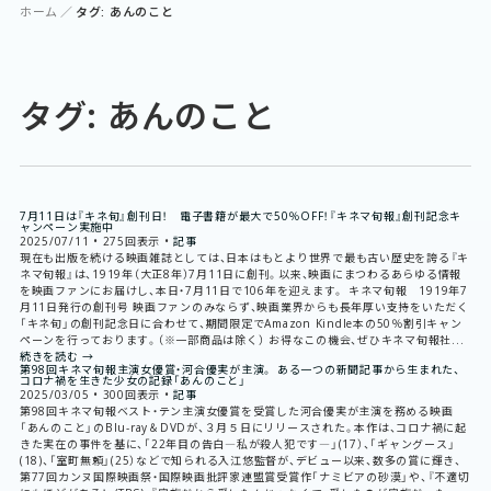
ホーム
タグ: あんのこと
タグ: あんのこと
7月11日は『キネ旬』創刊日！ 電子書籍が最大で50％OFF！『キネマ旬報』創刊記念キ
ャンペーン実施中
2025/07/11
•
275回表示
•
記事
現在も出版を続ける映画雑誌としては、日本はもとより世界で最も古い歴史を誇る『キ
ネマ旬報』は、1919年（大正8年）7月11日に創刊。以来、映画にまつわるあらゆる情報
を映画ファンにお届けし、本日・7月11日で106年を迎えます。 キネマ旬報 1919年7
月11日発行の創刊号 映画ファンのみならず、映画業界からも長年厚い支持をいただく
「キネ旬」の創刊記念日に合わせて、期間限定でAmazon Kindle本の50％割引キャン
ペーンを行っております。（※一部商品は除く） お得なこの機会、ぜひキネマ旬報社...
続きを読む →
第98回キネマ旬報主演女優賞・河合優実が主演。 ある一つの新聞記事から生まれた、
コロナ禍を生きた少女の記録「あんのこと」
2025/03/05
•
300回表示
•
記事
第98回キネマ旬報ベスト・テン主演女優賞を受賞した河合優実が主演を務める映画
「あんのこと」のBlu-ray＆DVDが、３月５日にリリースされた。本作は、コロナ禍に起
きた実在の事件を基に、「22年目の告白―私が殺人犯です―」(17）、「ギャングース」
(18)、「室町無頼」(25）などで知られる入江悠監督が、デビュー以来、数多の賞に輝き、
第77回カンヌ国際映画祭・国際映画批評家連盟賞受賞作「ナミビアの砂漠」や、『不適切