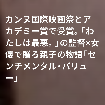
カンヌ国際映画祭とア
カデミー賞で受賞。「わ
この夏は、テレビで映画
たしは最悪。」の監督×女
本国イスラエルで上映
に出会おう。感想文にも
優で贈る親子の物語「セ
禁止。リーク映像から首
おすすめの「午後のロー
ンチメンタル・バリュ
相の実態に迫る「ネタニ
ドショー」8月放送作品！
ー」
ヤフ調書 汚職と戦争」