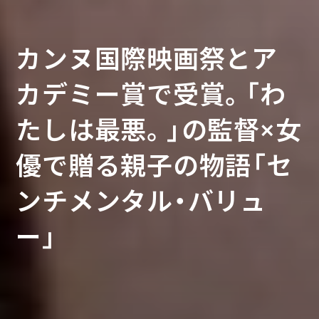
カンヌ国際映画祭とア
カデミー賞で受賞。「わ
この夏は、テレビで映画
たしは最悪。」の監督×女
本国イスラエルで上映
に出会おう。感想文にも
優で贈る親子の物語「セ
禁止。リーク映像から首
おすすめの「午後のロー
ンチメンタル・バリュ
相の実態に迫る「ネタニ
ドショー」8月放送作品！
ー」
ヤフ調書 汚職と戦争」